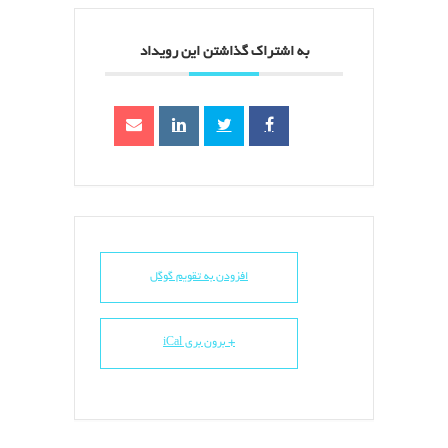
به اشتراک گذاشتن این رویداد
افزودن به تقویم گوگل
+ برون بری iCal