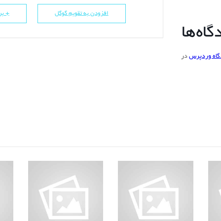
افزودن به تقویم گوگل
+ برو
اه‌ها
گاه وردپرس
در