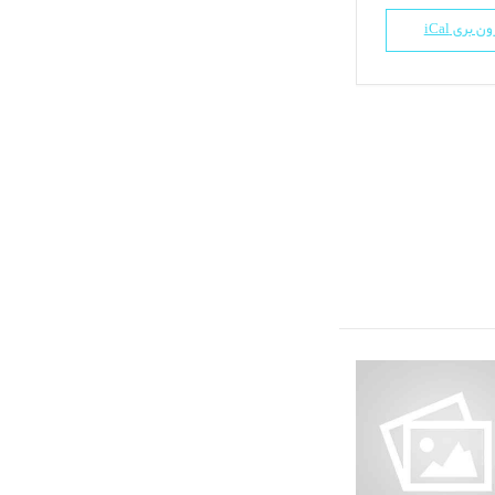
ن بری iCal