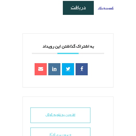
دریافت
کسب-و-کار
به اشتراک گذاشتن این رویداد
افزودن به تقویم گوگل
+ برون بری iCal