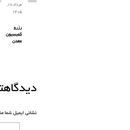
مرداد 18,
1405
رزرو
کمیسیون
معدن
دیدگاهتا
نشانی ایمیل شما م