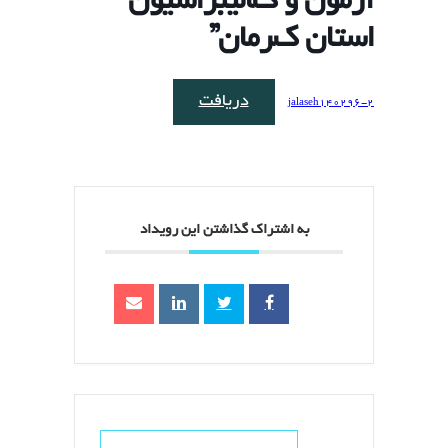
ﺁﺯﻣﻮﻥ ﻭ کﺎﻟﯿﺒﺮﺍﺳﯿﻮﻥ
ﺍﺳﺘﺎﻥ کﺮﻣﺎﻥ”
دریافت
jalaseh140296-2
به اشتراک گذاشتن این رویداد