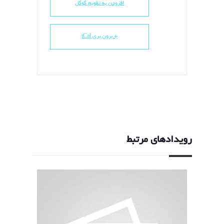
افزودن به تقویم گوگل
+ برون بری iCal
رویدادهای مرتبط