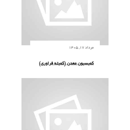
مرداد 17, 1405
کمیسیون معدن (کمیته فراوری)