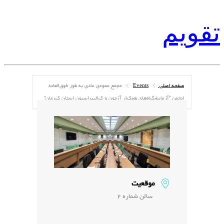
تقویم
صفحه اصلی
Events
مجمع ﻋﻤﻮﻣی ﻋﺎﺩی ﺑﻪ ﻃﻮﺭ ﻓﻮﻕﺍﻟﻌﺎﺩﻩ
ﺍﻧﺠﻤﻦ “ﺁﺯﻣﺎﯾﺸگﺎﻩﻫﺎی ﻫﻤکﺎﺭ ﺁﺯﻣﻮﻥ ﻭ کﺎﻟﯿﺒﺮﺍﺳﯿﻮﻥ ﺍﺳﺘﺎﻥ کﺮﻣﺎﻥ”
موقعیت
سالن شماره 2