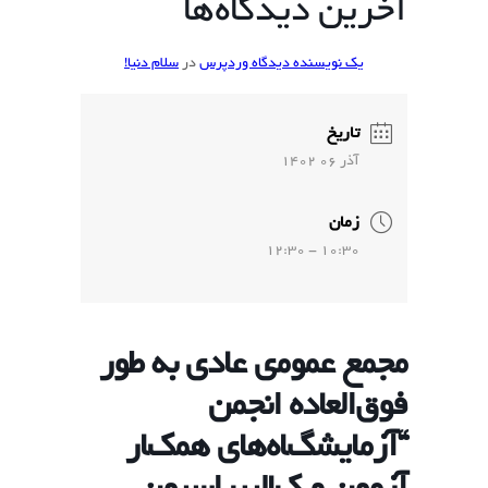
آخرین دیدگاه‌ها
یک نویسنده دیدگاه وردپرس
در
سلام دنیا!
تاریخ
آذر 06 1402
زمان
10:30 - 12:30
مجمع ﻋﻤﻮﻣی ﻋﺎﺩی ﺑﻪ ﻃﻮﺭ
ﻓﻮﻕﺍﻟﻌﺎﺩﻩ ﺍﻧﺠﻤﻦ
“ﺁﺯﻣﺎﯾﺸگﺎﻩﻫﺎی ﻫﻤکﺎﺭ