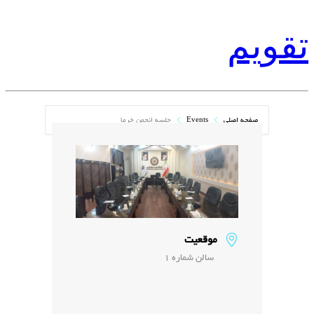
تقویم
صفحه اصلی
Events
ﺟﻠﺴﻪ ﺍﻧﺠﻤﻦ ﺧﺮﻣﺎ
موقعیت
سالن شماره 1