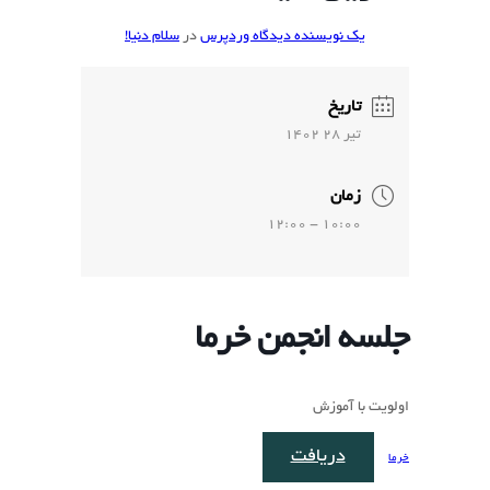
یک نویسنده دیدگاه وردپرس
در
سلام دنیا!
تاریخ
تير 28 1402
زمان
10:00 - 12:00
ﺟﻠﺴﻪ ﺍﻧﺠﻤﻦ ﺧﺮﻣﺎ
اولویت با آموزش
دریافت
خرما