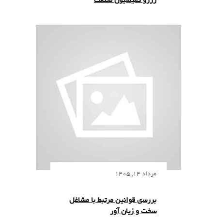
رزرو کمیسیون صنعت
مرداد 14, 1405
ﺑﺮﺭﺳی ﻗﻮﺍﻧﯿﻦ ﻣﺮﺗﺒﻂ ﺑﺎ ﻣﺸﺎﻏﻞ
ﺳﺨﺖ ﻭ ﺯﯾﺎﻥ ﺁﻭﺭ