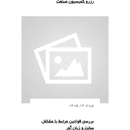
رزرو کمیسیون صنعت
مرداد 14, 1405
ﺑﺮﺭﺳی ﻗﻮﺍﻧﯿﻦ ﻣﺮﺗﺒﻂ ﺑﺎ ﻣﺸﺎﻏﻞ
ﺳﺨﺖ ﻭ ﺯﯾﺎﻥ ﺁﻭﺭ