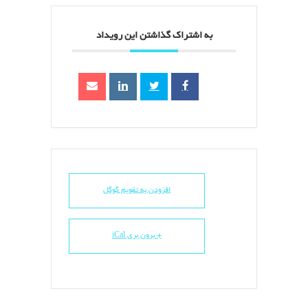
به اشتراک گذاشتن این رویداد
افزودن به تقویم گوگل
+ برون بری iCal