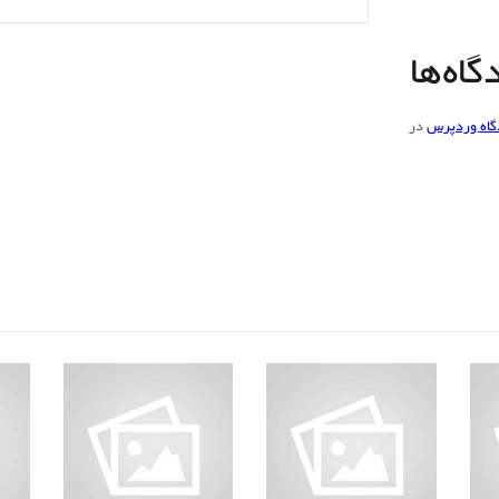
اه‌ها
گاه وردپرس
در