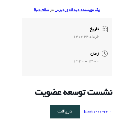
یک نویسنده دیدگاه وردپرس
در
سلام دنیا!
تاریخ
خرداد 24 1402
زمان
13:00 - 14:30
نشست توسعه عضویت
دریافت
jalaseh1402324-1