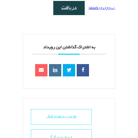
دریافت
jalaseh140267-1
به اشتراک گذاشتن این رویداد
افزودن به تقویم گوگل
+ برون بری iCal