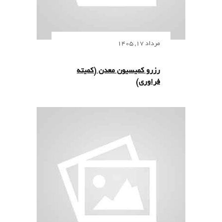
مرداد 17, 1405
رزرو کمیسیون معدن (کمیته
فراوری)