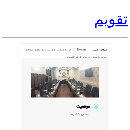
تقویم
صفحه اصلی
Events
ﺍﺭﺍﺋﻪ ﻗﺎﺑﻠﯿﺖ ﻫﺎی ﺳﺎﻣﺎﻧﻪ ﺗﺤﻠﯿﻞ ﺿﻮﺍﺑﻂ
ﺳﺮﻣﺎﯾﻪ گﺬﺍﺭی ﺑﻪ ﻭﺯﺍﺭﺕ ﺍﻗﺘﺼﺎﺩ
موقعیت
سالن شماره 1