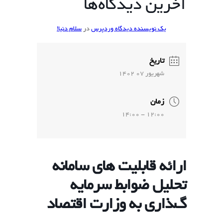
آخرین دیدگاه‌ها
یک نویسنده دیدگاه وردپرس
در
سلام دنیا!
تاریخ
شهريور 07 1402
زمان
12:00 - 14:00
ﺍﺭﺍﺋﻪ ﻗﺎﺑﻠﯿﺖ ﻫﺎی ﺳﺎﻣﺎﻧﻪ
ﺗﺤﻠﯿﻞ ﺿﻮﺍﺑﻂ ﺳﺮﻣﺎﯾﻪ
گﺬﺍﺭی ﺑﻪ ﻭﺯﺍﺭﺕ ﺍﻗﺘﺼﺎﺩ