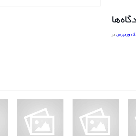
اه‌ها
گاه وردپرس
در