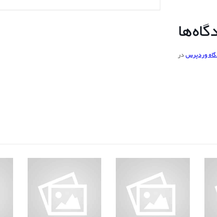
اه‌ها
گاه وردپرس
در