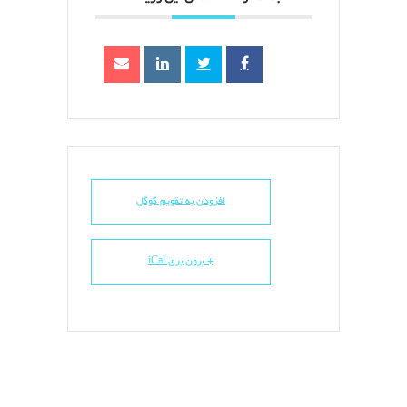
افزودن به تقویم گوگل
+ برون بری iCal