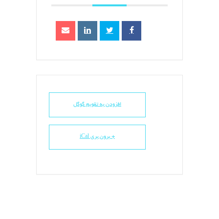
افزودن به تقویم گوگل
+ برون بری iCal