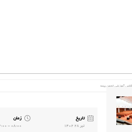
لاس آموزشی ﺍﻧﺠﻤﻦ ﺑﯿﻤﻪ
تاریخ
زمان
تير 28 1402
08:00 - 12:00