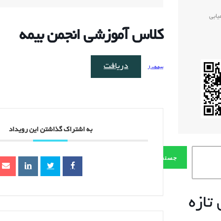
یابی
کلاس آموزشی ﺍﻧﺠﻤﻦ ﺑﯿﻤﻪ
دریافت
بیمه-1
به اشتراک گذاشتن این رویداد
جستجو
تازه