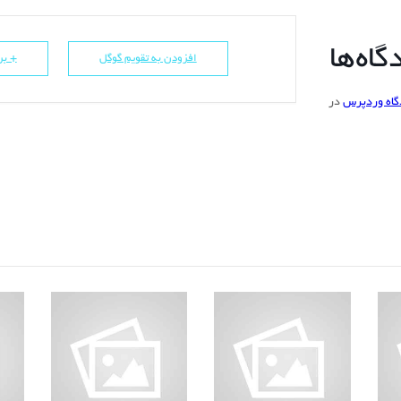
اه‌ها
افزودن به تقویم گوگل
+ برو
گاه وردپرس
در