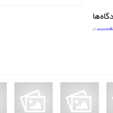
اه‌ها
گاه وردپرس
در